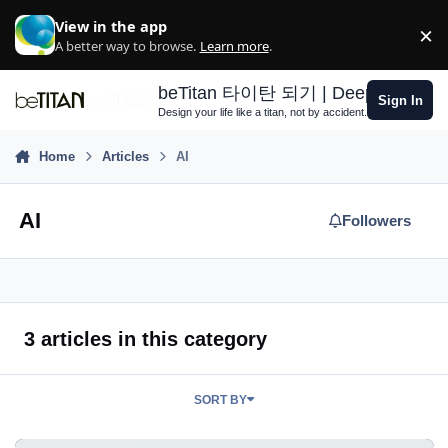
Skip to content
View in the app
×
D
A better way to browse.
Learn more
.
beTitan 타이탄 되기 | Deep Growth S
Sign In
Design your life like a titan, not by accident.
Home
Articles
AI
AI
Followers
3 articles in this category
SORT BY