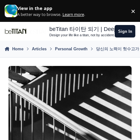
Skip to content
View in the app
×
D
A better way to browse.
Learn more
.
beTitan 타이탄 되기 | Deep Growth S
Sign In
Design your life like a titan, not by accident.
Home
Articles
Personal Growth
당신의 노력이 헛수고가 