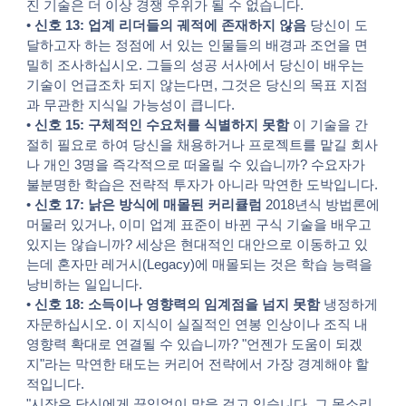
진 기술은 더 이상 경쟁 우위가 될 수 없습니다.
•
신호 13: 업계 리더들의 궤적에 존재하지 않음
당신이 도
달하고자 하는 정점에 서 있는 인물들의 배경과 조언을 면
밀히 조사하십시오. 그들의 성공 서사에서 당신이 배우는
기술이 언급조차 되지 않는다면, 그것은 당신의 목표 지점
과 무관한 지식일 가능성이 큽니다.
•
신호 15: 구체적인 수요처를 식별하지 못함
이 기술을 간
절히 필요로 하여 당신을 채용하거나 프로젝트를 맡길 회사
나 개인 3명을 즉각적으로 떠올릴 수 있습니까? 수요자가
불분명한 학습은 전략적 투자가 아니라 막연한 도박입니다.
•
신호 17: 낡은 방식에 매몰된 커리큘럼
2018년식 방법론에
머물러 있거나, 이미 업계 표준이 바뀐 구식 기술을 배우고
있지는 않습니까? 세상은 현대적인 대안으로 이동하고 있
는데 혼자만 레거시(Legacy)에 매몰되는 것은 학습 능력을
낭비하는 일입니다.
•
신호 18: 소득이나 영향력의 임계점을 넘지 못함
냉정하게
자문하십시오. 이 지식이 실질적인 연봉 인상이나 조직 내
영향력 확대로 연결될 수 있습니까? "언젠가 도움이 되겠
지"라는 막연한 태도는 커리어 전략에서 가장 경계해야 할
적입니다.
"시장은 당신에게 끊임없이 말을 걸고 있습니다. 그 목소리