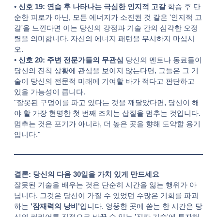
•
신호 19: 연습 후 나타나는 극심한 인지적 고갈
학습 후 단
순한 피로가 아닌, 모든 에너지가 소진된 것 같은 '인지적 고
갈'을 느낀다면 이는 당신의 강점과 기술 간의 심각한 오정
렬을 의미합니다. 자신의 에너지 패턴을 무시하지 마십시
오.
•
신호 20: 주변 전문가들의 무관심
당신의 멘토나 동료들이
당신의 진척 상황에 관심을 보이지 않는다면, 그들은 그 기
술이 당신의 전문적 미래에 기여할 바가 적다고 판단하고
있을 가능성이 큽니다.
"잘못된 구덩이를 파고 있다는 것을 깨달았다면, 당신이 해
야 할 가장 현명한 첫 번째 조치는 삽질을 멈추는 것입니다.
멈추는 것은 포기가 아니라, 더 높은 곳을 향해 도약할 용기
입니다."
결론: 당신의 다음 30일을 가치 있게 만드세요
잘못된 기술을 배우는 것은 단순히 시간을 잃는 행위가 아
닙니다. 그것은 당신이 가질 수 있었던 수많은 기회를 파괴
하는
'잠재력의 낭비'
입니다. 엉뚱한 곳에 쏟는 한 시간은 당
신의 커리어를 진정으로 바꿀 수 있는 '진짜 기술'에 투자해