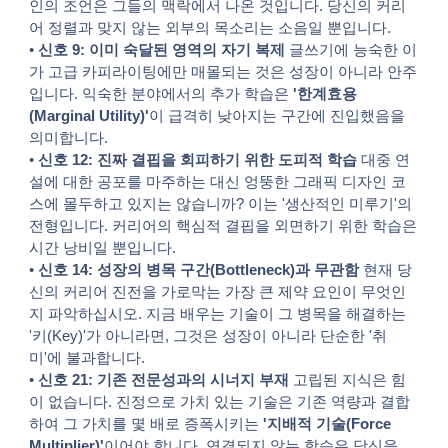
인의 조언은 그들의 맥락에서 나온 것입니다. 당신의 커리
어 정렬과 맞지 않는 외부의 목소리는 소음일 뿐입니다.
•
신호 9: 이미 숙달된 영역의 자기 복제
글쓰기에 능숙한 이
가 고급 카피라이팅에만 매몰되는 것은 성장이 아니라 안주
입니다. 익숙한 분야에서의 추가 학습은
'한계효용
(Marginal Utility)'
이 급격히 낮아지는 구간에 진입했음을
의미합니다.
•
신호 12: 진짜 결핍을 회피하기 위한 도피적 학습
대중 연
설에 대한 공포를 마주하는 대신 엉뚱한 그래픽 디자인 코
스에 몰두하고 있지는 않습니까? 이는 '생산적인 미루기'의
전형입니다. 커리어의 핵심적 결핍을 외면하기 위한 학습은
시간 낭비일 뿐입니다.
•
신호 14: 성장의 병목 구간(Bottleneck)과 무관함
현재 당
신의 커리어 진전을 가로막는 가장 큰 제약 요인이 무엇인
지 파악하십시오. 지금 배우는 기술이 그 병목을 해결하는
'키(Key)'가 아니라면, 그것은 성장이 아니라 단순한 '취
미'에 불과합니다.
•
신호 21: 기존 전문성과의 시너지 부재
고립된 지식은 힘
이 없습니다. 진정으로 가치 있는 기술은 기존 역량과 결합
하여 그 가치를 몇 배로 증폭시키는
'지배적 기술(Force
Multiplier)'
이어야 합니다. 연결되지 않는 학습은 당신을