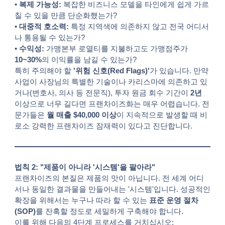
•
복제 가능성:
복잡한 비즈니스 모델을 타인에게 쉽게 가르
칠 수 있을 만큼 단순화했는가?
•
대중적 호소력:
특정 지역색에 의존하지 않고 전국 어디서
나 통용될 수 있는가?
•
수익성:
가맹본부 로열티를 지불하고도 가맹점주가
10~30%
의 이익률을 남길 수 있는가?
특히 주의해야 할
'위험 신호(Red Flags)'
가 있습니다. 만약
사업이 사장님의 특별한 기술이나 카리스마에 의존하고 있
거나(변호사, 의사 등 전문직), 투자 원금 회수 기간이
2년
이상으로 너무 길다면 프랜차이즈화는 매우 어렵습니다. 전
문가들은
월 매출 $40,000 이상
이 지속적으로 발생할 때 비
로소 강력한 프랜차이즈 잠재력이 있다고 진단합니다.
법칙 2: "제품이 아니라 '시스템'을 팔아라"
프랜차이즈의 본질은 제품의 맛이 아닙니다. 전 세계 어디
서나 동일한 결과물을 만들어내는 '시스템'입니다. 성공적인
확장을 위해서는 누구나 따라 할 수 있는
표준 운영 절차
(SOP)
를 잔혹할 정도로 세밀하게 구축해야 합니다.
이를 위해 다음의 4단계 프로세스를 거치십시오: