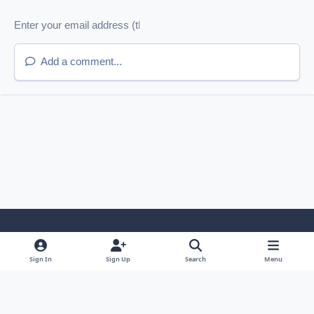
Add a comment...
Light Mode
Dark Mode
System Preference
x
Sign In
Sign Up
Search
Menu
Language
Contact Us
Cookies
© BeTitan. All rights reserved.