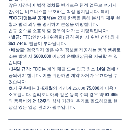
많은 사장님이 법적 절차를 번거로운 행정 업무로 여기지
만, 이는 비즈니스를 보호하는 핵심 장치입니다. 특히
FDD(가맹본부 공개서)
는 23개 항목을 통해 본사의 재무 현
황과 법적 의무를 명시하여 분쟁을 예방합니다.
법규 준수를 소홀히 할 경우의 대가는 치명적입니다:
•
벌금:
FTC(연방거래위원회) 규칙 위반 시 위반 건당 최대
$51,744
의 벌금이 부과됩니다.
•
배상금:
검증되지 않은 수익 정보를 제공하는 등의 행위로
소송 발생 시
$600,000
이상의 손해배상금을 지불할 수 있
습니다.
•
14일 규칙:
FDD는 계약 체결 또는 입금 최소
14일 전
에 제
공되어야 합니다. 이를 위반하면 계약 자체가 무효화될 수
있습니다.
초기 구축에는
3~6개월
의 기간과
25,000
75,000
의 비용이
소요됩니다. 캘리포니아와 같은 등록 주의 경우 약
$1,865
의 등록비와
2~12주
의 심사 기간이 추가로 필요하므로 현
장감 있는 일정 관리가 필수입니다.