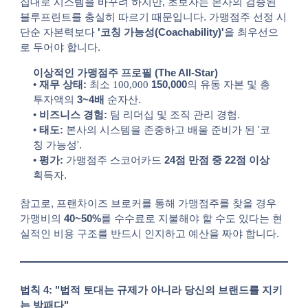
집대로 시스템을 바꾸려 하지만, 초보자는 본사의 검증된
블루프린트를 충실히 따르기 때문입니다. 가맹점주 선정 시
단순 자본력보다
'코칭 가능성(Coachability)'
을 최우선으
로 두어야 합니다.
이상적인 가맹점주 프로필 (The All-Star)
•
재무 상태:
최소
100,000
150,000
의 유동 자본 및 총
투자액의
3~4배
순자산.
•
비즈니스 경험:
팀 리더십 및 조직 관리 경험.
•
태도:
본사의 시스템을 존중하고 배울 준비가 된 '코
칭 가능성'.
•
평가:
가맹점주 스코어카드
24점 만점 중 22점 이상
획득자.
참고로, 프랜차이즈 브로커를 통해 가맹점주를 찾을 경우
가맹비의
40~50%
를 수수료로 지불해야 할 수도 있다는 현
실적인 비용 구조를 반드시 인지하고 예산을 짜야 합니다.
법칙 4: "법적 토대는 규제가 아니라 당신의 브랜드를 지키
는 방패다"