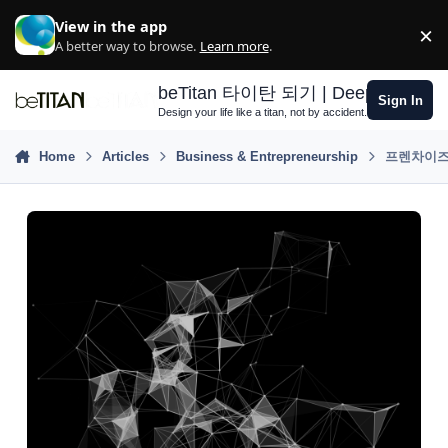
Skip to content
View in the app
×
D
A better way to browse.
Learn more
.
beTitan 타이탄 되기 | Deep Growth S
Sign In
Design your life like a titan, not by accident.
Home
Articles
Business & Entrepreneurship
프렌차이즈 